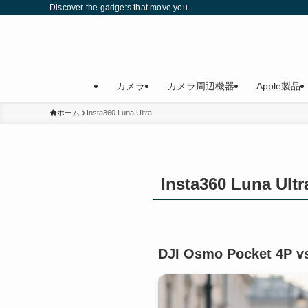
Discover the gadgets that move you.
カメラ
カメラ周辺機器
Apple製品
ホーム
Insta360 Luna Ultra
Insta360 Luna Ultr
DJI Osmo Pocket 4P