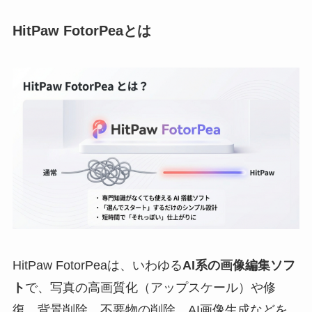
HitPaw FotorPeaとは
HitPaw FotorPeaは、いわゆる
AI系の画像編集ソフ
ト
で、写真の高画質化（アップスケール）や修
復、背景削除、不要物の削除、AI画像生成などを