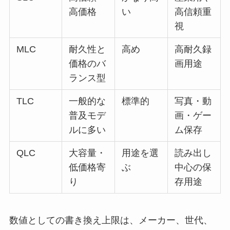
高価格
い
高信頼重
視
MLC
耐久性と
高め
高耐久録
価格のバ
画用途
ランス型
TLC
一般的な
標準的
写真・動
普及モデ
画・ゲー
ルに多い
ム保存
QLC
大容量・
用途を選
読み出し
低価格寄
ぶ
中心の保
り
存用途
数値としての書き換え上限は、メーカー、世代、