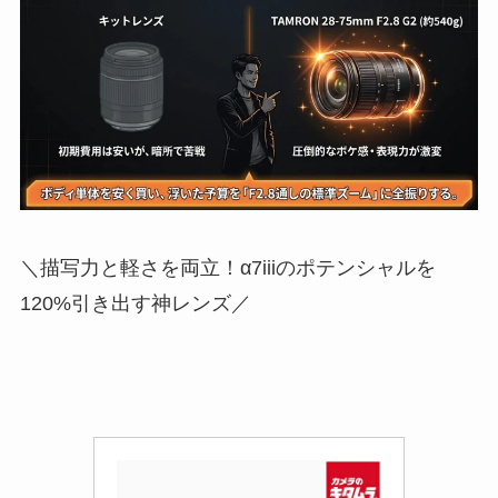
＼描写力と軽さを両立！α7iiiのポテンシャルを
120%引き出す神レンズ／