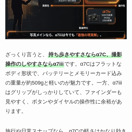
ざっくり言うと、
持ち歩きやすさならα7C、撮影
操作のしやすさならα7iii
です。α7Cはフラットな
ボディ形状で、バッテリーとメモリーカード込み
の重量が約509gと軽いのが魅力です。一方、α7iii
はグリップがしっかりしていて、ファインダーも
見やすく、ボタンやダイヤルの操作性に余裕があ
ります。
旅行や日常スナップなら、α7Cの軽さはかなり効き