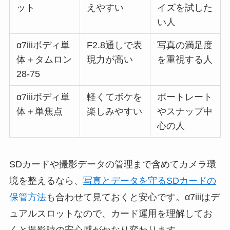
ット
えやすい
イズを試した
い人
α7iiiボディ単
F2.8通しで表
写真の満足度
体＋タムロン
現力が高い
を重視する人
28-75
α7iiiボディ単
軽くてボケを
ポートレート
体＋単焦点
楽しみやすい
やスナップ中
心の人
SDカードや撮影データの管理まで含めてカメラ環
境を整えるなら、
写真とデータを守るSDカードの
保管方法
も合わせて見ておくと安心です。α7iiiはデ
ュアルスロットなので、カード運用を理解してお
くと撮影時の安心感がかなり変わります。