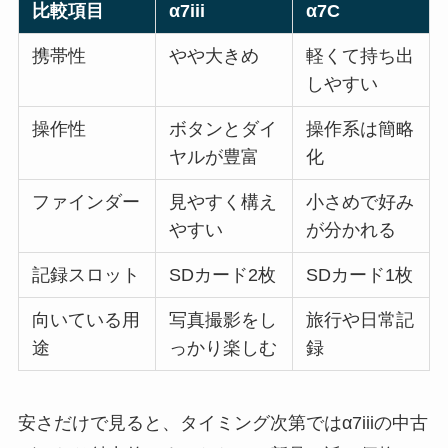
比較項目
α7iii
α7C
携帯性
やや大きめ
軽くて持ち出
しやすい
操作性
ボタンとダイ
操作系は簡略
ヤルが豊富
化
ファインダー
見やすく構え
小さめで好み
やすい
が分かれる
記録スロット
SDカード2枚
SDカード1枚
向いている用
写真撮影をし
旅行や日常記
途
っかり楽しむ
録
安さだけで見ると、タイミング次第ではα7iiiの中古