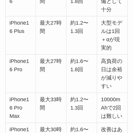
6
間
1.8回
備として
十分
iPhone1
最大27時
約1.2〜
大型モデ
6 Plus
間
1.3回
ルは1回
＋αが現
実的
iPhone1
最大27時
約1.6〜
高負荷の
6 Pro
間
1.8回
日は余裕
が減りや
すい
iPhone1
最大33時
約1.2〜
10000m
6 Pro
間
1.3回
Ahで2回
Max
は難しい
iPhone1
最大30時
約1.6〜
改善はあ