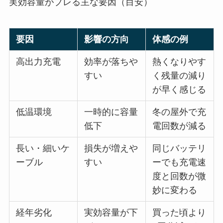
実効容量がブレる主な要因（目安）
要因
影響の方向
体感の例
高出力充電
効率が落ちや
熱くなりやす
すい
く残量の減り
が早く感じる
低温環境
一時的に容量
冬の屋外で充
低下
電回数が減る
長い・細いケ
損失が増えや
同じバッテリ
ーブル
すい
ーでも充電速
度と回数が微
妙に変わる
経年劣化
実効容量が下
買った頃より